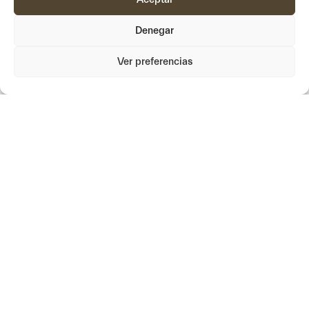
Denegar
Ver preferencias
Filtros
links
Nosotros
Sistemas
Innovación
Documentacion
Proposito
Vídeos
Formamos
Soporte
Proyectos
Noticias