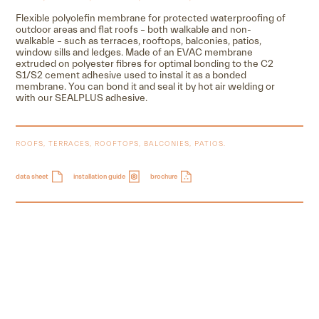
Flexible polyolefin membrane for protected waterproofing of
outdoor areas and flat roofs – both walkable and non-
walkable – such as terraces, rooftops, balconies, patios,
window sills and ledges. Made of an EVAC membrane
extruded on polyester fibres for optimal bonding to the C2
S1/S2 cement adhesive used to instal it as a bonded
membrane. You can bond it and seal it by hot air welding or
with our SEALPLUS adhesive.
ROOFS, TERRACES, ROOFTOPS, BALCONIES, PATIOS.
data sheet
installation guide
brochure