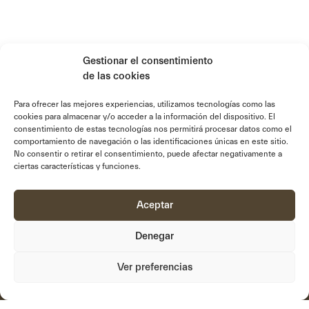
Gestionar el consentimiento
de las cookies
Para ofrecer las mejores experiencias, utilizamos tecnologías como las
cookies para almacenar y/o acceder a la información del dispositivo. El
consentimiento de estas tecnologías nos permitirá procesar datos como el
comportamiento de navegación o las identificaciones únicas en este sitio.
No consentir o retirar el consentimiento, puede afectar negativamente a
links_ingles
ciertas características y funciones.
About us
Systems
Innovation
Documentation
Aceptar
Purpose
Videos
Denegar
We form
Support
Projects
Contact
Ver preferencias
Privacy Policy