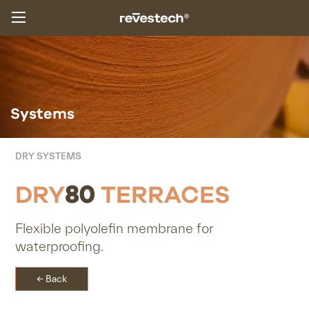
Systems
DRY SYSTEMS
DRY
80
TERRACES
Flexible polyolefin
membrane for
waterproofing.
← Back