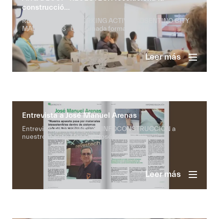
construcció...
REVESTECH NETWORKING ACTIVO COSENTINO CITY
MADRID 2023 Una jornada formativa org...
Leer más
Entrevista a José Manuel Arenas
Entrevista en la revista de INFOCONSTRUCCIÓN a
nuestro Iberian Manager José Manuel Aren...
Leer más