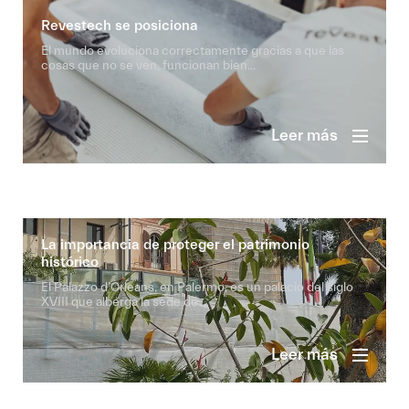
Revestech se posiciona
El mundo evoluciona correctamente gracias a que las
cosas que no se ven, funcionan bien...
Leer más
La importancia de proteger el patrimonio
histórico
El Palazzo d’Orleans, en Palermo, es un palacio del siglo
XVIII que alberga la sede de ...
Leer más