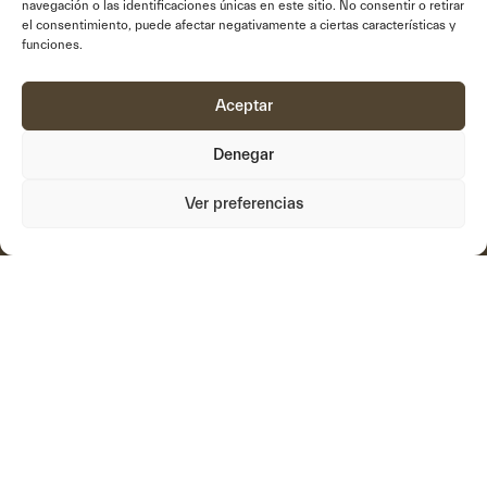
navegación o las identificaciones únicas en este sitio. No consentir o retirar
el consentimiento, puede afectar negativamente a ciertas características y
links
funciones.
Nosotros
Sistemas
Innovación
Documentacion
Aceptar
Proposito
Vídeos
Denegar
Formamos
Soporte
Proyectos
Noticias
Ver preferencias
Contacto
Política de privacidad
Política de cookies
Aviso legal