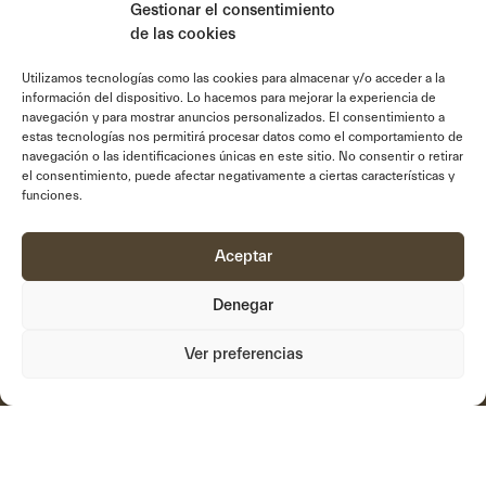
Gestionar el consentimiento
de las cookies
Utilizamos tecnologías como las cookies para almacenar y/o acceder a la
información del dispositivo. Lo hacemos para mejorar la experiencia de
navegación y para mostrar anuncios personalizados. El consentimiento a
estas tecnologías nos permitirá procesar datos como el comportamiento de
navegación o las identificaciones únicas en este sitio. No consentir o retirar
el consentimiento, puede afectar negativamente a ciertas características y
links
funciones.
Nosotros
Sistemas
Innovación
Documentacion
Aceptar
Proposito
Vídeos
Denegar
Formamos
Soporte
Proyectos
Noticias
Ver preferencias
Contacto
Política de privacidad
Política de cookies