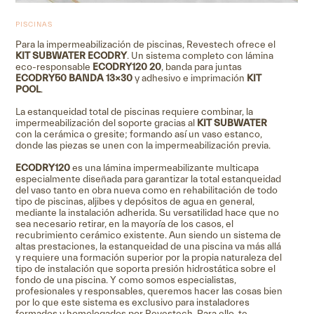
PISCINAS
Para la impermeabilización de piscinas, Revestech ofrece el
KIT SUB
WATER ECODRY
. Un sistema completo con lámina
eco-responsable
ECODRY
120 20
, banda para juntas
ECODRY
50 BANDA 13×30
y adhesivo e imprimación
KIT
POOL
.
La estanqueidad total de piscinas requiere combinar, la
impermeabilización del soporte gracias al
KIT SUB
WATER
con la cerámica o gresite; formando así un vaso estanco,
donde las piezas se unen con la impermeabilización previa.
ECODRY
120
es una lámina impermeabilizante multicapa
especialmente diseñada para garantizar la total estanqueidad
del vaso tanto en obra nueva como en rehabilitación de todo
tipo de piscinas, aljibes y depósitos de agua en general,
mediante la instalación adherida. Su versatilidad hace que no
sea necesario retirar, en la mayoría de los casos, el
recubrimiento cerámico existente.
Aun siendo un sistema de
altas prestaciones, la estanqueidad de una piscina va más allá
y requiere una formación superior por la propia naturaleza del
tipo de instalación que soporta presión hidrostática sobre el
fondo de una piscina. Y como somos especialistas,
profesionales y responsables, queremos hacer las cosas bien
por lo que este sistema es exclusivo para instaladores