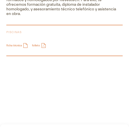
formados y homologados por Revestech
. Para ello, te
ofrecemos
formación gratuita, diploma de instalador
homologado, y asesoramiento técnico telefónico y asistencia
en obra.
PISCINAS
ficha técnica
folleto