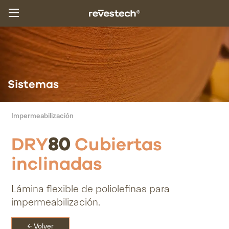
Sistemas
Impermeabilización
DRY
80
Cubiertas
inclinadas
Lámina flexible
de poliolefinas
para
impermeabilización.
← Volver