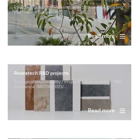
Palazzo d’Orleans, in Palermo, is an 18th century building
that houses the govern...
Read more
Revestech R&D projects
Ecological responsibility / Projects / Sustainability / R&D
Reference: IMIDTA/2021/...
Read more