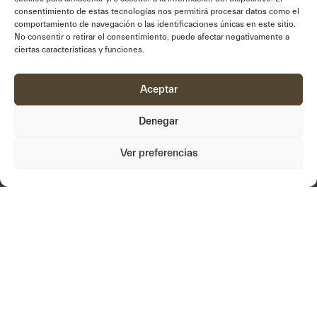
consentimiento de estas tecnologías nos permitirá procesar datos como el
comportamiento de navegación o las identificaciones únicas en este sitio.
No consentir o retirar el consentimiento, puede afectar negativamente a
links_ingles
ciertas características y funciones.
About us
Systems
Innovation
Documentation
Aceptar
Purpose
Videos
Denegar
We form
Support
Projects
Contact
Ver preferencias
Privacy Policy
Cookies policy
Legal warning