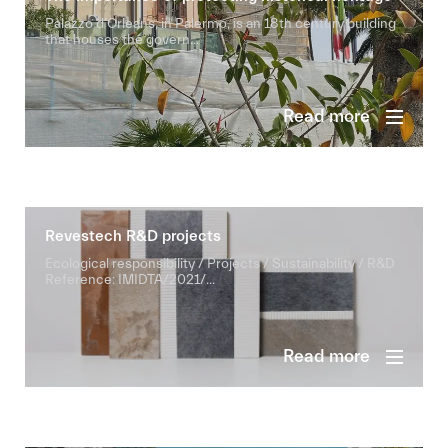
Palazzo d’Orleans, in Palermo, is an 18th century building
that houses the govern...
Read more
Revestech R&D projects
Ecological responsibility / Projects / Sustainability / R&D
Reference: IMIDTA/2021/...
Read more